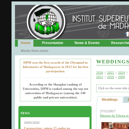
Home
Presentation
News & Events
Research
Words from rector
WEDDINGS
ISPM won the first awards of the Olympiad in
Informatics of Madagascar in 2012 for his first
participation.
2026
|
2025
|
2024
|
2011
|
2010
|
2009
According to the Shanghai ranking of
Click on the event title
Universities, ISPM is ranked among the top ten
universities of Madagascar (among the 140
public and private universities).
Weddings
27/12/2017
NEWS
Mariage de Tolotra et
20/03/2020
Coronavirus : miato 15 andro ny