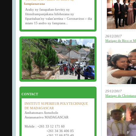
fampianarana
Araky ny fanapahan-kevitry ny
fitondrampanjakana hifehezana ny
fiparitahan'ny valan'aretina « Coronavirus » dia
miato 15 andro ny fampiana...
16/03/2020
26/12/2017
Examens semestriels
Mariage de Rivo et M
D�but des examens semestriels (1�re, 2e et 3e
ann�e) : jeudi 26 mars 2020.
Bonne f�te de P�ques tout le monde !
25/12/2017
CONTACT
Mariage de Christiano
INSTITUT SUPERIEUR POLYTECHNIQUE
DE MADAGASCAR
Ambatomaro Antsobolo
Antananarivo MADAGASCAR
Mobile : +261 33 12 171 60
+261 34 36 406 05
+261 32 66 870 49