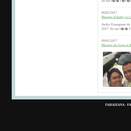
Ils ont f�t� l'�v�
06/02/2017
Mariage d'Andry et L
Andry Enseignant de
2017. Ils ont f�t� 
09/01/2017
Mariage de Gogo et Ar
FAHAIZANA - 