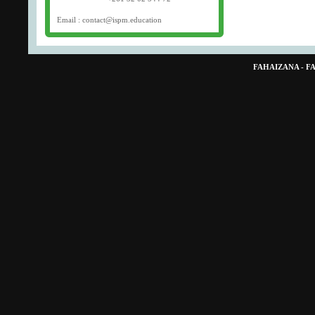
Email : contact@ispm.education
FAHAIZANA - 