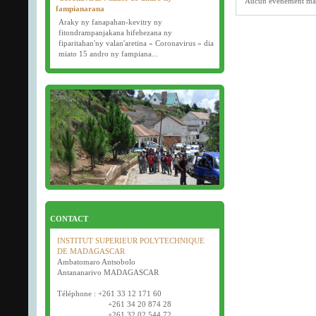
Aucun événement ma
fampianarana
Araky ny fanapahan-kevitry ny
fitondrampanjakana hifehezana ny
fiparitahan'ny valan'aretina « Coronavirus » dia
miato 15 andro ny fampiana...
16/03/2020
Examens semestriels
Début des examens semestriels (1ère, 2e et 3e
année) : jeudi 26 mars 2020.
Bonne fête de Pâques tout le monde !
CONTACT
INSTITUT SUPERIEUR POLYTECHNIQUE
DE MADAGASCAR
Ambatomaro Antsobolo
Antananarivo MADAGASCAR
Téléphone : +261 33 12 171 60
+261 34 20 874 28
+261 32 02 544 72