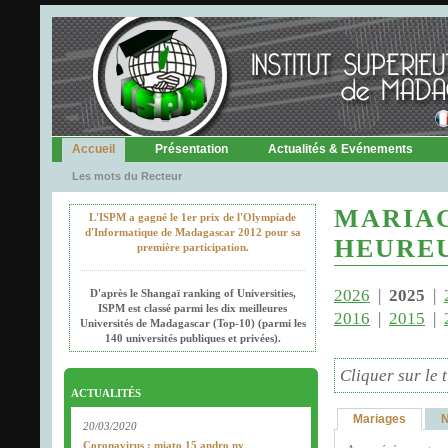
Accueil
Présentation
Actualités & Evénements
Les mots du Recteur
MARIAG
L'ISPM a gagné le 1er prix de l'Olympiade
d'Informatique de Madagascar 2012 pour sa
HEURE
première participation.
2026
|
2025
|
D'après le Shangaï ranking of Universities,
ISPM est classé parmi les dix meilleures
2016
|
2015
|
Universités de Madagascar (Top-10) (parmi les
140 universités publiques et privées).
Cliquer sur le t
ACTUALITÉS
Mariages
N
20/03/2020
Coronavirus : miato 15 andro ny