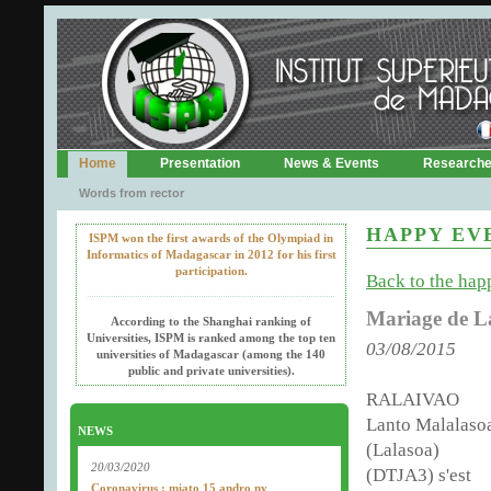
Home
Presentation
News & Events
Research
Words from rector
HAPPY EV
ISPM won the first awards of the Olympiad in
Informatics of Madagascar in 2012 for his first
participation.
Back to the happ
Mariage de La
According to the Shanghai ranking of
Universities, ISPM is ranked among the top ten
03/08/2015
universities of Madagascar (among the 140
public and private universities).
RALAIVAO
Lanto Malalaso
NEWS
(Lalasoa)
20/03/2020
(DTJA3) s'est
Coronavirus : miato 15 andro ny