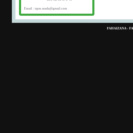
Email : ispm.mada@gmail.com
FAHAIZANA - 