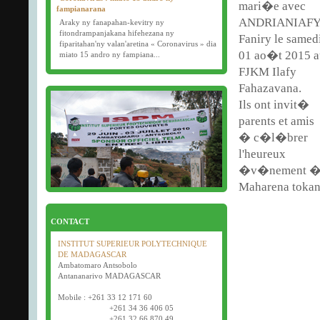
mari�e avec
fampianarana
ANDRIANIAF
Araky ny fanapahan-kevitry ny
fitondrampanjakana hifehezana ny
Faniry le samed
fiparitahan'ny valan'aretina « Coronavirus » dia
01 ao�t 2015 a
miato 15 andro ny fampiana...
FJKM Ilafy
16/03/2020
Fahazavana.
Examens semestriels
Ils ont invit�
D�but des examens semestriels (1�re, 2e et 3e
ann�e) : jeudi 26 mars 2020.
parents et amis
Bonne f�te de P�ques tout le monde !
� c�l�brer
l'heureux
�v�nement � l
Maharena tokant
CONTACT
INSTITUT SUPERIEUR POLYTECHNIQUE
DE MADAGASCAR
Ambatomaro Antsobolo
Antananarivo MADAGASCAR
Mobile : +261 33 12 171 60
+261 34 36 406 05
+261 32 66 870 49