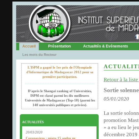
Accueil
Présentation
Actualités & Evénements
Les mots du Recteur
ACTUALIT
L'ISPM a gagné le 1er prix de l'Olympiade
d'Informatique de Madagascar 2012 pour sa
première participation.
Retour à la liste
Sortie solen
D'après le Shangaï ranking of Universities,
ISPM est classé parmi les dix meilleures
05/01/2020
Universités de Madagascar (Top-10) (parmi les
140 universités publiques et privées).
La sortie solonn
promotion Mas
ACTUALITÉS
» a eu lieu le je
20/03/2020
décembre 2019 
Coronavirus : miato 15 andro ny