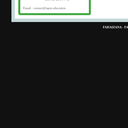
Email : contact@ispm.education
FAHAIZANA - 