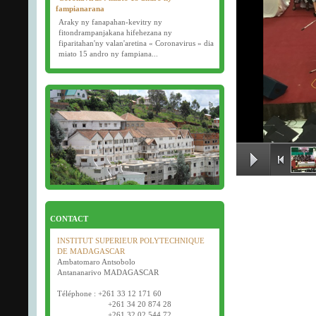
fampianarana
Araky ny fanapahan-kevitry ny
fitondrampanjakana hifehezana ny
fiparitahan'ny valan'aretina « Coronavirus » dia
miato 15 andro ny fampiana...
16/03/2020
Examens semestriels
Début des examens semestriels (1ère, 2e et 3e
année) : jeudi 26 mars 2020.
Bonne fête de Pâques tout le monde !
CONTACT
INSTITUT SUPERIEUR POLYTECHNIQUE
DE MADAGASCAR
Ambatomaro Antsobolo
Antananarivo MADAGASCAR
Téléphone : +261 33 12 171 60
+261 34 20 874 28
+261 32 02 544 72