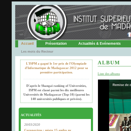
Accueil
Présentation
Actualités & Evénements
Les mots du Recteur
ALBUM
L'ISPM a gagné le 1er prix de l'Olympiade
d'Informatique de Madagascar 2012 pour sa
première participation.
Liste des albums
Remise de d
D'après le Shangaï ranking of Universities,
ISPM est classé parmi les dix meilleures
Universités de Madagascar (Top-10) (parmi les
140 universités publiques et privées).
ACTUALITÉS
20/03/2020
Coronavirus : miato 15 andro ny