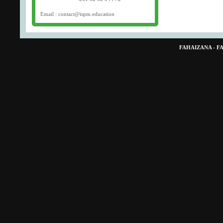
Email : contact@ispm.education
FAHAIZANA - 