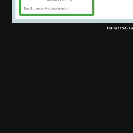
Email : contact@ispm.education
FAHAIZANA - 