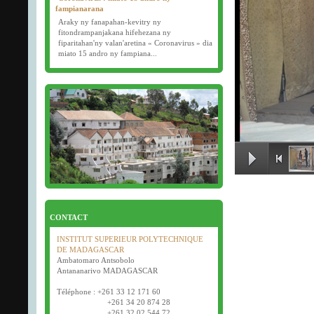
fampianarana
Araky ny fanapahan-kevitry ny
fitondrampanjakana hifehezana ny
fiparitahan'ny valan'aretina « Coronavirus » dia
miato 15 andro ny fampiana...
16/03/2020
Examens semestriels
Début des examens semestriels (1ère, 2e et 3e
année) : jeudi 26 mars 2020.
Bonne fête de Pâques tout le monde !
CONTACT
INSTITUT SUPERIEUR POLYTECHNIQUE
DE MADAGASCAR
Ambatomaro Antsobolo
Antananarivo MADAGASCAR
Téléphone : +261 33 12 171 60
+261 34 20 874 28
+261 32 02 544 72