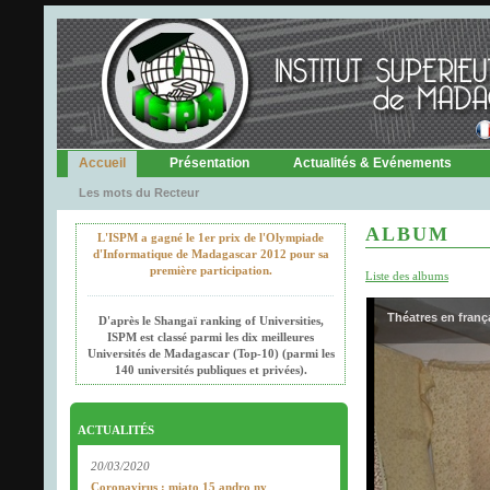
Accueil
Présentation
Actualités & Evénements
Les mots du Recteur
ALBUM
L'ISPM a gagné le 1er prix de l'Olympiade
d'Informatique de Madagascar 2012 pour sa
première participation.
Liste des albums
Théatres en frança
D'après le Shangaï ranking of Universities,
ISPM est classé parmi les dix meilleures
Universités de Madagascar (Top-10) (parmi les
140 universités publiques et privées).
ACTUALITÉS
20/03/2020
Coronavirus : miato 15 andro ny