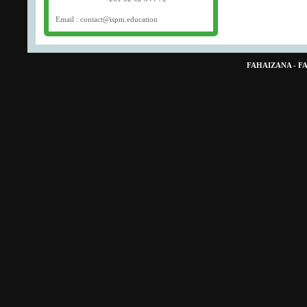
Email : contact@ispm.education
FAHAIZANA - 