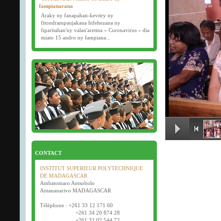
fampianarana
Araky ny fanapahan-kevitry ny
fitondrampanjakana hifehezana ny
fiparitahan'ny valan'aretina « Coronavirus » dia
miato 15 andro ny fampiana...
16/03/2020
Examens semestriels
Début des examens semestriels (1ère, 2e et 3e
année) : jeudi 26 mars 2020.
Bonne fête de Pâques tout le monde !
CONTACT
INSTITUT SUPERIEUR POLYTECHNIQUE
DE MADAGASCAR
Ambatomaro Antsobolo
Antananarivo MADAGASCAR
Téléphone : +261 33 12 171 60
+261 34 20 874 28
+261 32 02 544 72