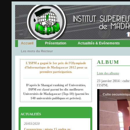
Accueil
Présentation
Actualités & Evénements
Les mots du Recteur
ALBUM
L'ISPM a gagné le 1er prix de l'Olympiade
d'Informatique de Madagascar 2012 pour sa
première participation.
Liste des albums
23 janvier 2014 : cult
D'après le Shangaï ranking of Universities,
l'ISPM.
ISPM est classé parmi les dix meilleures
Universités de Madagascar (Top-10) (parmi les
Culte oecuminique
140 universités publiques et privées).
ACTUALITÉS
20/03/2020
Coronavirus : miato 15 andro ny