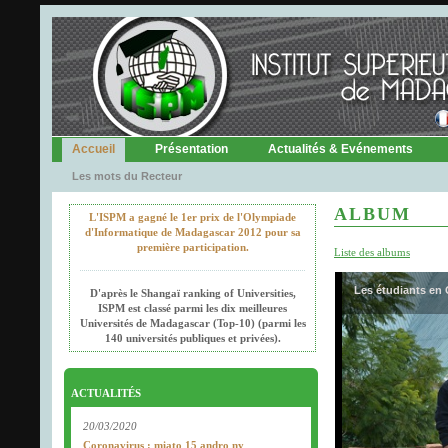
Accueil
Présentation
Actualités & Evénements
Les mots du Recteur
ALBUM
L'ISPM a gagné le 1er prix de l'Olympiade
d'Informatique de Madagascar 2012 pour sa
première participation.
Liste des albums
Les étudiants en 
D'après le Shangaï ranking of Universities,
ISPM est classé parmi les dix meilleures
Universités de Madagascar (Top-10) (parmi les
140 universités publiques et privées).
ACTUALITÉS
20/03/2020
Coronavirus : miato 15 andro ny