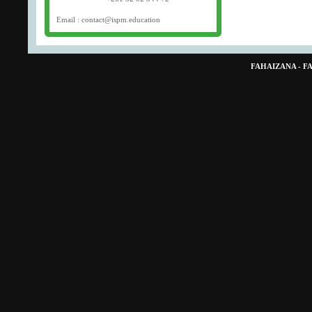
Email : contact@ispm.education
FAHAIZANA - 