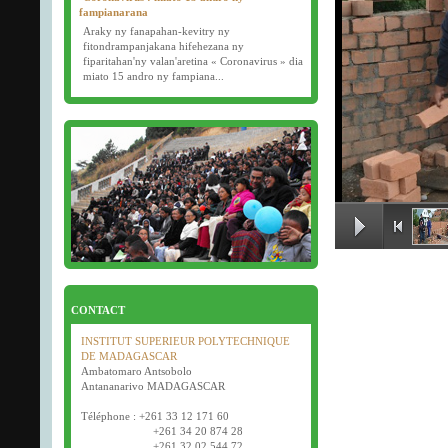
fampianarana
Araky ny fanapahan-kevitry ny
fitondrampanjakana hifehezana ny
fiparitahan'ny valan'aretina « Coronavirus » dia
miato 15 andro ny fampiana...
16/03/2020
Examens semestriels
Début des examens semestriels (1ère, 2e et 3e
année) : jeudi 26 mars 2020.
Bonne fête de Pâques tout le monde !
CONTACT
INSTITUT SUPERIEUR POLYTECHNIQUE
DE MADAGASCAR
Ambatomaro Antsobolo
Antananarivo MADAGASCAR
Téléphone : +261 33 12 171 60
+261 34 20 874 28
+261 32 02 544 72