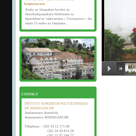
fampianarana
Araky ny fanapahan-kevitry ny
fitondrampanjakana hifehezana ny
fiparitahan'ny valan'aretina « Coronavirus » dia
miato 15 andro ny fampiana...
16/03/2020
Examens semestriels
Début des examens semestriels (1ère, 2e et 3e
année) : jeudi 26 mars 2020.
Bonne fête de Pâques tout le monde !
CONTACT
INSTITUT SUPERIEUR POLYTECHNIQUE
DE MADAGASCAR
Ambatomaro Antsobolo
Antananarivo MADAGASCAR
Téléphone : +261 33 12 171 60
+261 34 20 874 28
+261 32 02 544 72