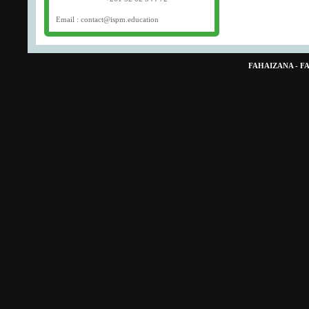
Email : contact@ispm.education
FAHAIZANA - 