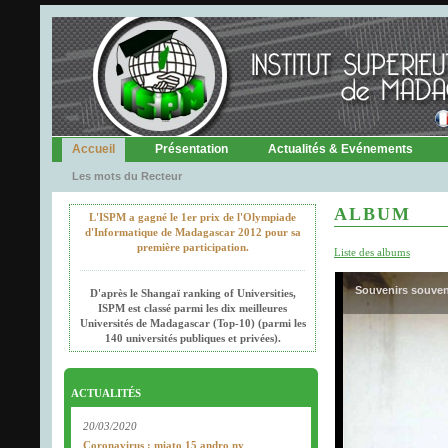
Accueil
Présentation
Actualités & Evénements
Les mots du Recteur
ALBUM
L'ISPM a gagné le 1er prix de l'Olympiade
d'Informatique de Madagascar 2012 pour sa
première participation.
Liste des albums
Souvenirs souven
D'après le Shangaï ranking of Universities,
ISPM est classé parmi les dix meilleures
Universités de Madagascar (Top-10) (parmi les
140 universités publiques et privées).
ACTUALITÉS
20/03/2020
Coronavirus : miato 15 andro ny