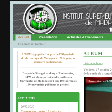
Accueil
Présentation
Actualités & Evénements
Les mots du Recteur
ALBUM
L'ISPM a gagné le 1er prix de l'Olympiade
d'Informatique de Madagascar 2012 pour sa
première participation.
Liste des albums
Vendredi 17 octobre 2
D'après le Shangaï ranking of Universities,
de la sortie de promo
ISPM est classé parmi les dix meilleures
Universités de Madagascar (Top-10) (parmi les
Promotion «KANTO
140 universités publiques et privées).
ACTUALITÉS
20/03/2020
Coronavirus : miato 15 andro ny