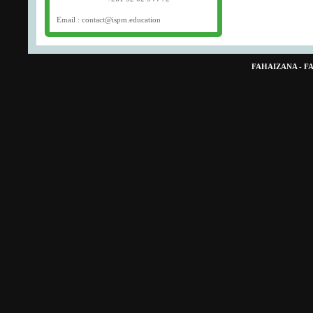
Email : contact@ispm.education
FAHAIZANA - 