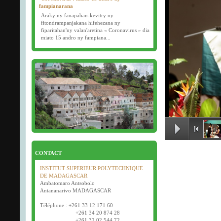
fampianarana
Araky ny fanapahan-kevitry ny
fitondrampanjakana hifehezana ny
fiparitahan'ny valan'aretina « Coronavirus » dia
miato 15 andro ny fampiana...
16/03/2020
Examens semestriels
Début des examens semestriels (1ère, 2e et 3e
année) : jeudi 26 mars 2020.
Bonne fête de Pâques tout le monde !
CONTACT
INSTITUT SUPERIEUR POLYTECHNIQUE
DE MADAGASCAR
Ambatomaro Antsobolo
Antananarivo MADAGASCAR
Téléphone : +261 33 12 171 60
+261 34 20 874 28
+261 32 02 544 72