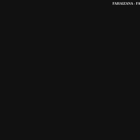
FAHAIZANA - 