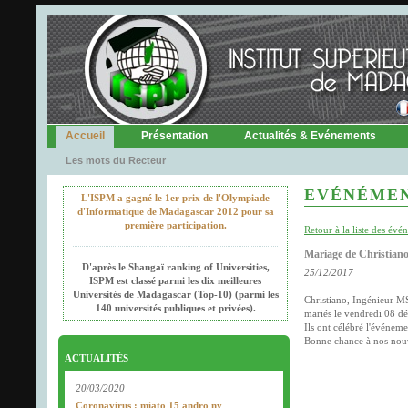
Accueil
Présentation
Actualités & Evénements
Les mots du Recteur
EVÉNÉME
L'ISPM a gagné le 1er prix de l'Olympiade
d'Informatique de Madagascar 2012 pour sa
première participation.
Retour à la liste des év
Mariage de Christiano
D'après le Shangaï ranking of Universities,
25/12/2017
ISPM est classé parmi les dix meilleures
Universités de Madagascar (Top-10) (parmi les
Christiano, Ingénieur MS
140 universités publiques et privées).
mariés le vendredi 08 
Ils ont célébré l'événem
Bonne chance à nos nou
ACTUALITÉS
20/03/2020
Coronavirus : miato 15 andro ny