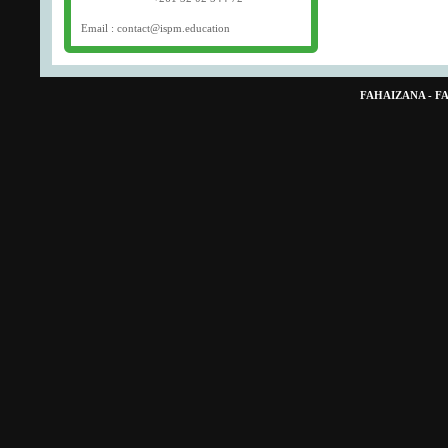
Email : contact@ispm.education
FAHAIZANA - 