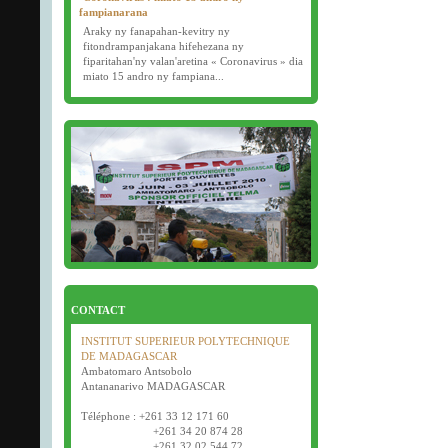
fampianarana
Araky ny fanapahan-kevitry ny
fitondrampanjakana hifehezana ny
fiparitahan'ny valan'aretina « Coronavirus » dia
miato 15 andro ny fampiana...
16/03/2020
Examens semestriels
Début des examens semestriels (1ère, 2e et 3e
année) : jeudi 26 mars 2020.
Bonne fête de Pâques tout le monde !
CONTACT
INSTITUT SUPERIEUR POLYTECHNIQUE
DE MADAGASCAR
Ambatomaro Antsobolo
Antananarivo MADAGASCAR
Téléphone : +261 33 12 171 60
+261 34 20 874 28
+261 32 02 544 72