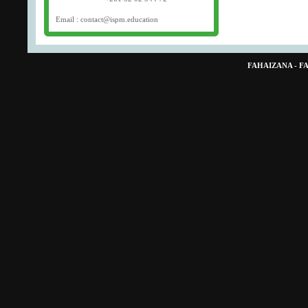
Email : contact@ispm.education
FAHAIZANA - 