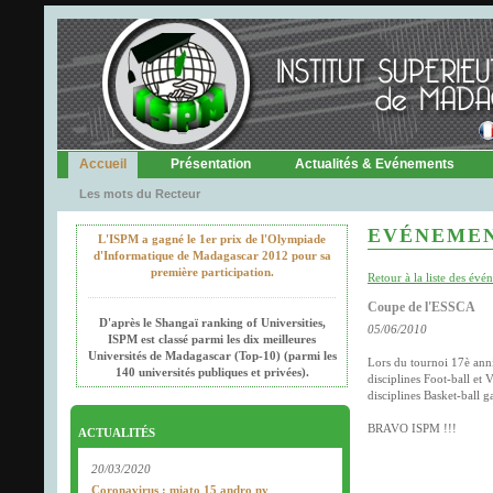
Accueil
Présentation
Actualités & Evénements
Les mots du Recteur
EVÉNEME
L'ISPM a gagné le 1er prix de l'Olympiade
d'Informatique de Madagascar 2012 pour sa
première participation.
Retour à la liste des év
Coupe de l'ESSCA
D'après le Shangaï ranking of Universities,
05/06/2010
ISPM est classé parmi les dix meilleures
Universités de Madagascar (Top-10) (parmi les
Lors du tournoi 17è ann
140 universités publiques et privées).
disciplines Foot-ball et
disciplines Basket-ball ga
BRAVO ISPM !!!
ACTUALITÉS
20/03/2020
Coronavirus : miato 15 andro ny