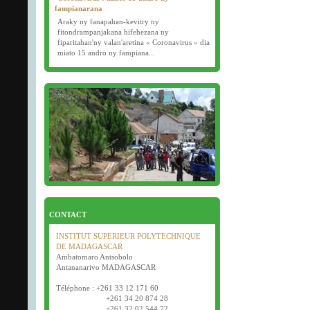
fampianarana
Araky ny fanapahan-kevitry ny
fitondrampanjakana hifehezana ny
fiparitahan'ny valan'aretina « Coronavirus » dia
miato 15 andro ny fampiana...
16/03/2020
Examens semestriels
Début des examens semestriels (1ère, 2e et 3e
année) : jeudi 26 mars 2020.
Bonne fête de Pâques tout le monde !
CONTACT
INSTITUT SUPERIEUR POLYTECHNIQUE
DE MADAGASCAR
Ambatomaro Antsobolo
Antananarivo MADAGASCAR
Téléphone : +261 33 12 171 60
+261 34 20 874 28
+261 32 02 544 72