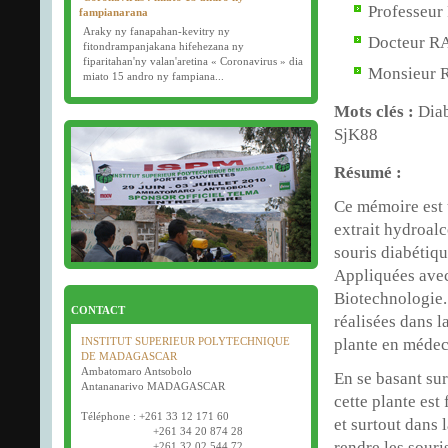
Professeur
fampianarana
Araky ny fanapahan-kevitry ny
Docteur R
fitondrampanjakana hifehezana ny
fiparitahan'ny valan'aretina « Coronavirus » dia
Monsieur 
miato 15 andro ny fampiana...
Mots clés :
Diab
16/03/2020
SjK88
Examens semestriels
Début des examens semestriels (1ère, 2e et 3e
année) : jeudi 26 mars 2020.
Résumé :
Bonne fête de Pâques tout le monde !
Ce mémoire est u
extrait hydroal
souris diabétiqu
Appliquées avec
Biotechnologie.
CONTACT
réalisées dans l
plante en médeci
INSTITUT SUPERIEUR POLYTECHNIQUE
DE MADAGASCAR
Ambatomaro Antsobolo
En se basant sur
Antananarivo MADAGASCAR
cette plante est
Téléphone : +261 33 12 171 60
et surtout dans 
+261 34 20 874 28
rendre les sour
+261 32 02 544 72