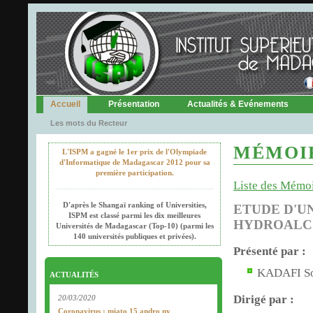
Accueil
Présentation
Actualités & Evénements
Les mots du Recteur
MÉMOIR
L'ISPM a gagné le 1er prix de l'Olympiade
d'Informatique de Madagascar 2012 pour sa
première participation.
Liste des Mémo
D'après le Shangaï ranking of Universities,
ETUDE D'U
ISPM est classé parmi les dix meilleures
HYDROALCOO
Universités de Madagascar (Top-10) (parmi les
140 universités publiques et privées).
Présenté par :
KADAFI So
ACTUALITÉS
Dirigé par :
20/03/2020
Coronavirus : miato 15 andro ny