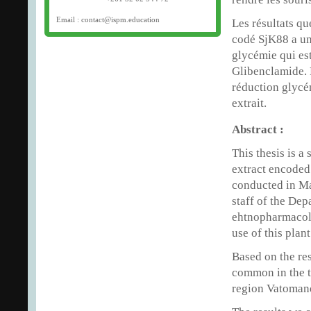
Email : contact@ispm.education
Les résultats q
codé SjK88 a un
glycémie qui est
Glibenclamide. 
réduction glycém
extrait.
Abstract :
This thesis is a
extract encoded
conducted in Ma
staff of the De
ehtnopharmacolo
use of this plan
Based on the resu
common in the t
region Vatoman