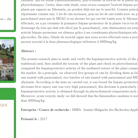
caudatus" qui est utilisé traditionnellement, puis d'étudier la toxicité de la plante ai
phytochimiques. Certes, dans cette étude, nous avons comparé l'activité hépato-pro
plante par rapport au Silymarin, un produit déjà mis sur le marché. Comme princip
répartissant comme suit, 1 lot de rats normaux, puis un lot de rats traités avec un p
paracétamol ainsi que le MEAC et un dernier lot qui ont été traités avec le Silymar
rus » dia
effectués, on a pu constater la puissance hépato-protecteur de la plante vis-à-vis 
dommage du foie qui était très élevé par le paracétamol, cette diminuation est no
activité hépato-protecteur est obtenue grâce à ses constituants phytochimiques tels 
glycocides. De plus, l'étude de toxicité aigüe que nous avons effectuée nous a pr
aucune toxicité à la dose pharmacologique inférieure à 4000mg/kg.
 et 3e
Abstract :
The present research aims to study and verify the hepatoprotective activity of the
traditional used, then studied the toxicity of the plant and check its phytochemica
compared the hepatoprotective activity of the methanol extract of the plant compa
the market. As a principle, we observed five groups of rats by dividing them as fo
rats treated with paracetamol, two batches of rats treated with paracetamol and ME
silymarin. According to the tests we carried out, it was found the hepato-protectiv
decreases liver injury rate was very high paracetamol, this decrease is particularly 
hepatoprotective activity is obtained through its phytochemical components such 
Moreover, acute toxicity study we did showed that the Amaranthus caudatus is not 
than 4000mg/kg.
IQUE
Entreprise / Centre de recherche :
IMRA : Institut Malgache des Recheches Appl
Présenté le :
2017