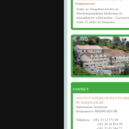
fampianarana
Araky ny fanapahan-kevitry ny
fitondrampanjakana hifehezana ny
fiparitahan'ny valan'aretina « Coronavi
miato 15 andro ny fampiana...
16/03/2020
Examens semestriels
Début des examens semestriels (1ère, 2e
année) : jeudi 26 mars 2020.
Bonne fête de Pâques tout le monde !
CONTACT
INSTITUT SUPERIEUR POLYTECHN
DE MADAGASCAR
Ambatomaro Antsobolo
Antananarivo MADAGASCAR
Téléphone : +261 33 12 171 60
+261 34 20 874 28
+261 32 02 544 72