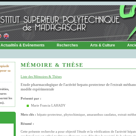
Actualités & Evénements
Recherches
Arts & Culture
Anci
MÉMOIRE & THÈSE
mpiade
pour sa
Liste des Mémoires & Thèses
Etude pharmacologique de l'activité hepato-protecteur de l'extrait méth
sities,
modèle expérimentale
eures
armi les
Présenté par :
es).
Marie Francia LAHADY
Mots clés :
hépato-protecteur, phytochimique, amaranthus caudatus, extrait méth
Résumé :
Cette présente recherche a pour objectif l'étude et la vérification de l'activité hép