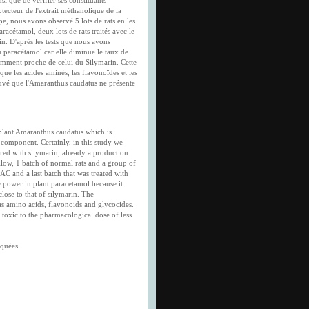
nsi que de vérifier ses constituants
tecteur de l'extrait méthanolique de la
e, nous avons observé 5 lots de rats en les
aracétamol, deux lots de rats traités avec le
in. D'après les tests que nous avons
du paracétamol car elle diminue le taux de
tamment proche de celui du Silymarin. Cette
que les acides aminés, les flavonoïdes et les
ouvé que l'Amaranthus caudatus ne présente
 plant Amaranthus caudatus which is
l component. Certainly, in this study we
red with silymarin, already a product on
llow, 1 batch of normal rats and a group of
AC and a last batch that was treated with
e power in plant paracetamol because it
close to that of silymarin. The
as amino acids, flavonoids and glycocides.
toxic to the pharmacological dose of less
iquées