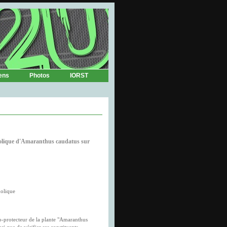
ens
Photos
IORST
anolique d'Amaranthus caudatus sur
nolique
ato-protecteur de la plante "Amaranthus