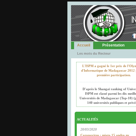
Accueil
Présentation
Les mots du Recteur
L'ISPM a gagné le 1er prix de l'Oly
d'Informatique de Madagascar 2012 
première participation.
D'après le Shangaï ranking of Univer
ISPM est classé parmi les dix meill
Universités de Madagascar (Top-10) (p
140 universités publiques et privé
ACTUALITÉS
20/03/2020
Coronavirus : miato 15 andro ny