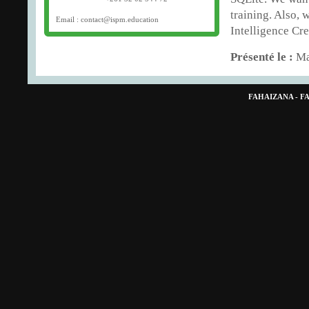
training. Also, 
Email : contact@ispm.education
Intelligence Cre
Présenté le :
Ma
FAHAIZANA - 