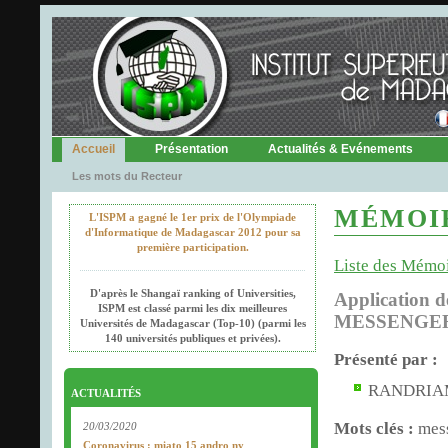
Accueil
Présentation
Actualités & Evénements
Les mots du Recteur
MÉMOIR
L'ISPM a gagné le 1er prix de l'Olympiade
d'Informatique de Madagascar 2012 pour sa
première participation.
Liste des Mémo
D'après le Shangaï ranking of Universities,
Application d
ISPM est classé parmi les dix meilleures
MESSENGE
Universités de Madagascar (Top-10) (parmi les
140 universités publiques et privées).
Présenté par :
RANDRIAM
ACTUALITÉS
Mots clés :
mess
20/03/2020
Coronavirus : miato 15 andro ny