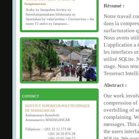
fampianarana
Résumé :
Araky ny fanapahan-kevitry ny
fitondrampanjakana hifehezana ny
Notre travail co
fiparitahan'ny valan'aretina « Coronavirus » dia
dans la compres
miato 15 andro ny fampiana...
surfacturation q
16/03/2020
Nous avons util
Examens semestriels
L'application a 
Début des examens semestriels (1ère, 2e et 3e
les interfaces 
année) : jeudi 26 mars 2020.
Bonne fête de Pâques tout le monde !
utilisé SQLite. 
stage. Nous teno
Tesseract Intell
Abstract :
Our work involv
CONTACT
compression of 
INSTITUT SUPERIEUR POLYTECHNIQUE
overbilling of 
DE MADAGASCAR
Ambatomaro Antsobolo
complaining. We
Antananarivo MADAGASCAR
messages. This 
Téléphone : +261 33 12 171 60
the users inter
+261 34 20 874 28
SQLite. We want
+261 32 02 544 72