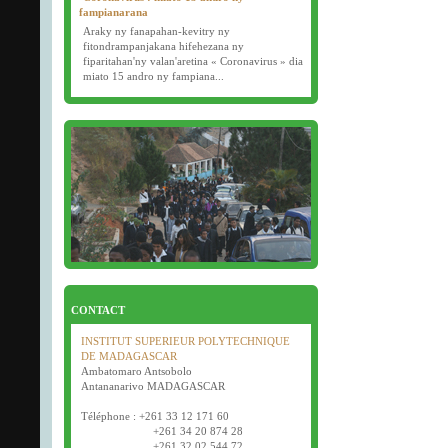
fampianarana
Araky ny fanapahan-kevitry ny
fitondrampanjakana hifehezana ny
fiparitahan'ny valan'aretina « Coronavirus » dia
miato 15 andro ny fampiana...
16/03/2020
Examens semestriels
Début des examens semestriels (1ère, 2e et 3e
année) : jeudi 26 mars 2020.
Bonne fête de Pâques tout le monde !
CONTACT
INSTITUT SUPERIEUR POLYTECHNIQUE
DE MADAGASCAR
Ambatomaro Antsobolo
Antananarivo MADAGASCAR
Téléphone : +261 33 12 171 60
+261 34 20 874 28
+261 32 02 544 72