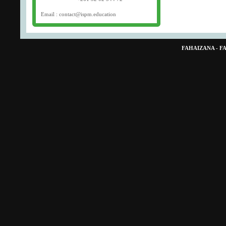
Email : contact@ispm.education
FAHAIZANA - 