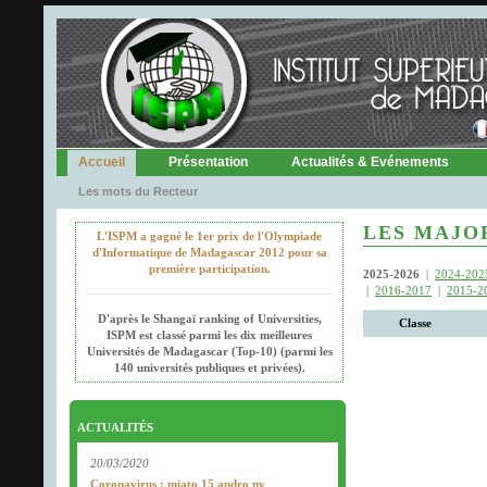
Accueil
Présentation
Actualités & Evénements
Les mots du Recteur
LES MAJOR
L'ISPM a gagné le 1er prix de l'Olympiade
d'Informatique de Madagascar 2012 pour sa
première participation.
2025-2026
|
2024-202
|
2016-2017
|
2015-2
D'après le Shangaï ranking of Universities,
Classe
ISPM est classé parmi les dix meilleures
Universités de Madagascar (Top-10) (parmi les
140 universités publiques et privées).
ACTUALITÉS
20/03/2020
Coronavirus : miato 15 andro ny